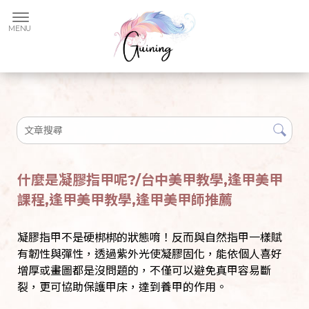
什麼是凝膠指甲呢?/台中美甲教學,逢甲美甲
課程,逢甲美甲教學,逢甲美甲師推薦
凝膠指甲不是硬梆梆的狀態唷！反而與自然指甲一樣賦
有韌性與彈性，透過紫外光使凝膠固化，能依個人喜好
增厚或畫圖都是沒問題的，不僅可以避免真甲容易斷
裂，更可協助保護甲床，達到養甲的作用。