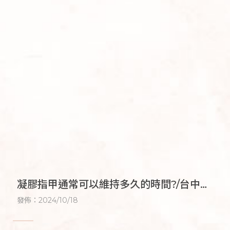
凝膠指甲通常可以維持多久的時間?/台中凝
膠美甲,逢甲凝膠美甲,台中足部美甲,逢甲足
發佈：2024/10/18
部美甲