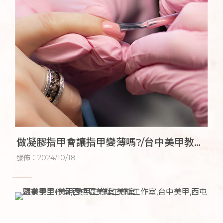
做凝膠指甲會讓指甲變薄嗎?/台中美甲教
學,逢甲美甲教學,台中美甲工作室,逢甲美甲
發佈：2024/10/18
工作室