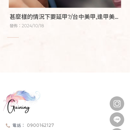
甚麼樣的情況下要延甲?/台中美甲,逢甲美
甲,台中美甲推薦,台中一對一美甲課程,逢甲
發佈：2024/10/18
一對一美甲教學
0900162127