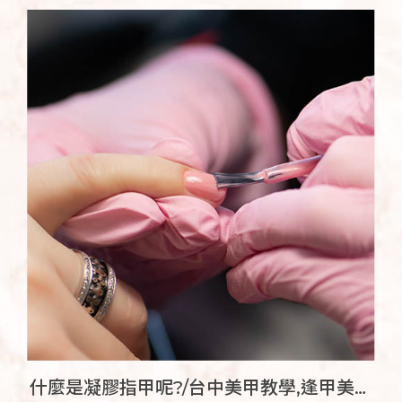
什麼是凝膠指甲呢?/台中美甲教學,逢甲美