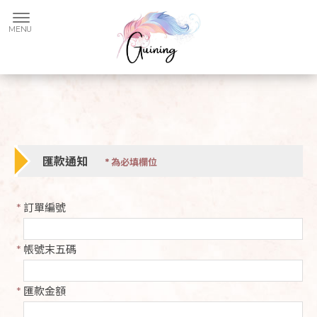
匯款通知
*
為必填欄位
*
訂單編號
*
帳號末五碼
*
匯款金額