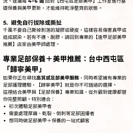
況。建議每
4~6 週
回到【西屯區足部美甲】工作室進行基
礎保養與美甲更新，才能維持乾淨整齊的狀態。
5. 避免自行拔除或撕扯
千萬不要自己撕掉剝落的凝膠或硬皮，這樣容易傷害真甲或
造成感染。若有不適、脫膠，請回到專業的【逢甲足部美甲
推薦】店家由美甲師處理。
專業足部保養＋美甲推薦：台中西屯區
「歸寧美甲」
如果你正在尋找
高質感足部美甲服務
，同時希望擁有專業的
足部護理體驗，【歸寧美甲】就是你不可錯過的選擇。
這裡結合美甲與【足部保養】專業知識，從外觀到健康都替
你完整照顧。特別適合：
初次體驗足部美甲者
需要處理厚繭、乾裂、倒刺等足部困擾者
想同時做足部美甲＋保養的一站式顧客