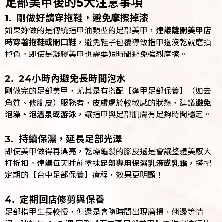
足部美甲後的5大注意事項
1. 剛做好請穿拖鞋，避免摩擦掉漆
如果妳做的是傳統指甲油類型的足部美甲，建議
離開美甲店
時穿著拖鞋或開口鞋
，避免鞋子包覆導致指甲還沒乾就磨損
掉色。即使是凝膠美甲也需要短時間避免強烈摩擦。
2. 24小時內避免長時間泡水
剛做完的足部美甲，尤其是有搭配【逢甲足部保養】（如去
角質、修腳皮）服務者，皮膚處於較敏感的狀態，建議
避免
泡澡、泡溫泉或游泳
，讓指甲與足部肌膚有足夠時間穩定。
3. 持續保濕，延長足部光澤
即使美甲做得再漂亮，乾燥龜裂的腳皮還是會讓整體美感大
打折扣。建議每天睡前塗抹
足部專用保濕乳液或乳霜
，搭配
定期的【台中足部保養】療程，效果更明顯！
4. 定期回店修剪與保養
足部指甲生長較慢，但還是會隨時間出現磨損、翹邊等情