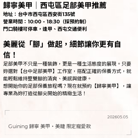
歸寧美甲｜西屯區足部美甲推薦
地址：台中市西屯區西安街135號
營業時間：10:00 - 18:30（採預約制）
門口騎樓可停車，逢甲、西屯交通便利
美麗從「腳」做起，細節讓你更有自
信！
足部美甲不只是一種裝飾，更是一種生活態度的展現。只要
妳選對【台中足部美甲】工作室，搭配正確的保養方式，就
能輕鬆維持整雙腳的清爽、美感與健康。
想開始你的足部保養旅程嗎？現在就預約【歸寧美甲】，讓
專業為妳打造從腳尖開始的精緻生活！
202605.05
Guining 歸寧 美甲・美睫 限定寵愛款