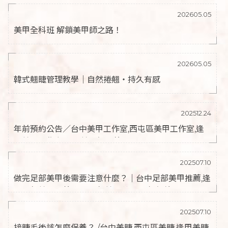
202605.05
美甲全科班 解鎖美甲師之路！
202605.05
韓式翹睫管理教學｜自然捲翹・持久有感
202512.24
年前預約公告／台中美甲工作室,西屯區美甲工作室,逢
甲美甲工作室,台中美甲師推薦
202507.10
做完足部美甲後需要注意什麼？｜台中足部美甲推薦,逢
甲足部美甲推薦,台中足部美甲,逢甲足部保養
202507.10
接睫毛後該怎麼保養？ /台中美睫,西屯區美睫,逢甲美睫,